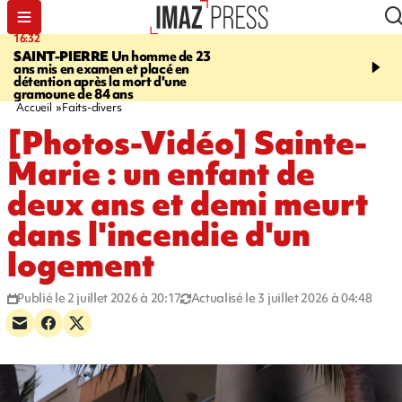
16:32
21:08
SAINT-PIERRE
Un homme de 23
MONDE
Arabie saoudit
ans mis en examen et placé en
et Turquie scellent un p
détention après la mort d'une
défense en pleine guerr
gramoune de 84 ans
Orient
Accueil
Faits-divers
[Photos-Vidéo] Sainte-
Marie : un enfant de
deux ans et demi meurt
dans l'incendie d'un
logement
Publié le 2 juillet 2026 à 20:17
Actualisé le 3 juillet 2026 à 04:48