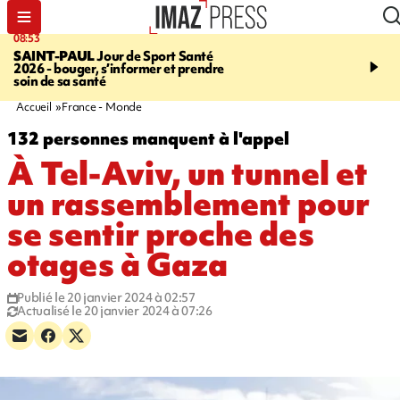
08:53
11:20
SAINT-PAUL
Jour de Sport Santé
FESTIVITÉS
GUAN DI
2026 - bouger, s’informer et prendre
de nouilles pimentées a
soin de sa santé
papilles
Accueil
France - Monde
132 personnes manquent à l'appel
À Tel-Aviv, un tunnel et
un rassemblement pour
se sentir proche des
otages à Gaza
Publié le 20 janvier 2024 à 02:57
Actualisé le 20 janvier 2024 à 07:26