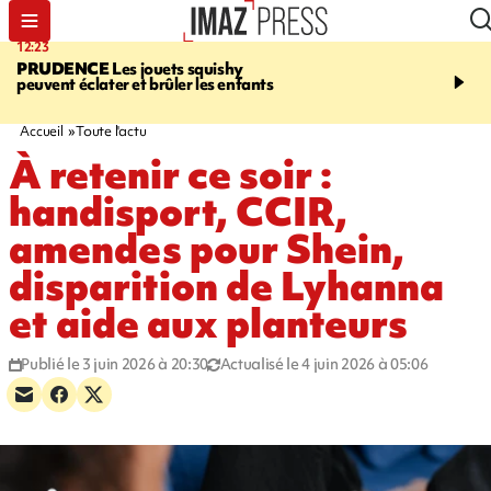
12:23
15:54
PRUDENCE
Les jouets squishy
SAINT-JOSEPH
Dispari
peuvent éclater et brûler les enfants
inquiétante - un appel à
lancé pour retrouver Loï
ans
Accueil
Toute l'actu
À retenir ce soir :
handisport, CCIR,
amendes pour Shein,
disparition de Lyhanna
et aide aux planteurs
Publié le 3 juin 2026 à 20:30
Actualisé le 4 juin 2026 à 05:06