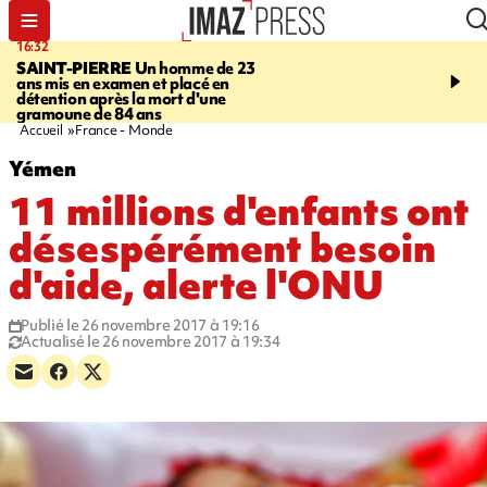
16:32
21:08
SAINT-PIERRE
Un homme de 23
MONDE
Arabie saoudit
ans mis en examen et placé en
et Turquie scellent un p
détention après la mort d'une
défense en pleine guerr
gramoune de 84 ans
Orient
Accueil
France - Monde
Yémen
11 millions d'enfants ont
désespérément besoin
d'aide, alerte l'ONU
Publié le 26 novembre 2017 à 19:16
Actualisé le 26 novembre 2017 à 19:34