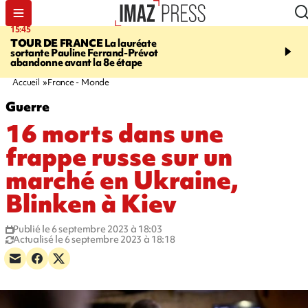
15:45
20:17
TOUR DE FRANCE
La lauréate
À RETENIR CE SOIR
Sé
sortante Pauline Ferrand-Prévot
routière, concours de nou
abandonne avant la 8e étape
du littoral fermée, courr
Darmanin et évacuation
Accueil
France - Monde
Guerre
16 morts dans une
frappe russe sur un
marché en Ukraine,
Blinken à Kiev
Publié le 6 septembre 2023 à 18:03
Actualisé le 6 septembre 2023 à 18:18