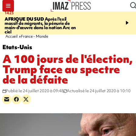
14:23
16:32
AFRIQUE DU SUD
Après l'exil
SAINT-PIERRE
Un hom
massif de migrants, la pénurie de
ans mis en examen et pl
main-d'œuvre dans la nation Arc en
détention après la mort
ciel
gramoune de 84 ans
Accueil
France - Monde
Etats-Unis
A 100 jours de l'élection,
Trump face au spectre
de la défaite
Publié le 24 juillet 2020 à 09:48
Actualisé le 24 juillet 2020 à 10:10