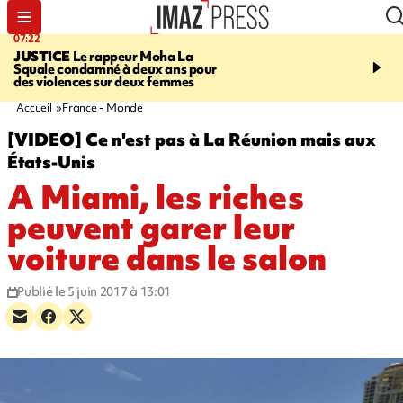
07:22
10:46
JUSTICE
Le rappeur Moha La
SÉCURITÉ ROUTIÈRE
Squale condamné à deux ans pour
décède en juillet, 18 pe
des violences sur deux femmes
sur les routes réunionnai
début de l'année
Accueil
France - Monde
[VIDEO] Ce n'est pas à La Réunion mais aux
États-Unis
A Miami, les riches
peuvent garer leur
voiture dans le salon
Publié le 5 juin 2017 à 13:01