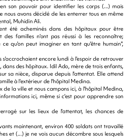
n son pouvoir pour identifier les corps (...) mais
 que nous avons décidé de les enterrer tous en même
tal, Muhidin Ali.
ient été acheminés dans des hôpitaux pour être
t des familles n'ont pas réussi à les reconnaître;
 ce qu'on peut imaginer en tant qu'être humain",
 s'accrochaient encore lundi à l'espoir de retrouver
, dans des hôpitaux. Idil Ado, mère de trois enfants,
r sa nièce, disparue depuis l'attentat. Elle attend
ille à l'extérieur de l'hôpital Medina.
 de la ville et nous campons ici, à l'hôpital Medina,
 informations ici, même si c'est pour apprendre son
rogé sur les lieux de l'attentat, les chances de
vants maintenant, environ 400 soldats ont travaillé
es et (...) je ne vois aucun décombre sous lesquels