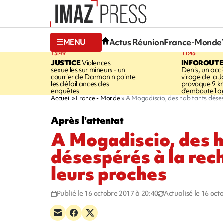
Actus Réunion
France-Monde
MENU
13:49
11:43
JUSTICE
Violences
INFOROUT
sexuelles sur mineurs - un
Denis, un acci
courrier de Darmanin pointe
virage de la 
les défaillances des
provoque 9 k
enquêtes
d'embouteilla
Accueil
France - Monde
A Mogadiscio, des habitants déses
Après l'attentat
A Mogadiscio, des 
désespérés à la rec
leurs proches
Publié le 16 octobre 2017 à 20:40
Actualisé le 16 oct