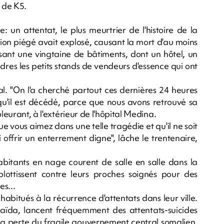
 de K5.
e: un attentat, le plus meurtrier de l'histoire de la
ion piégé avait explosé, causant la mort d'au moins
isant une vingtaine de bâtiments, dont un hôtel, un
res les petits stands de vendeurs d'essence qui ont
l. "On l'a cherché partout ces dernières 24 heures
qu'il est décédé, parce que nous avons retrouvé sa
leurant, à l'extérieur de l'hôpital Medina.
e vous aimez dans une telle tragédie et qu'il ne soit
 offrir un enterrement digne", lâche le trentenaire,
habitants en nage courent de salle en salle dans la
lottissent contre leurs proches soignés pour des
es...
abitués à la récurrence d'attentats dans leur ville.
-Qaïda, lancent fréquemment des attentats-suicides
é la perte du fragile gouvernement central somalien,