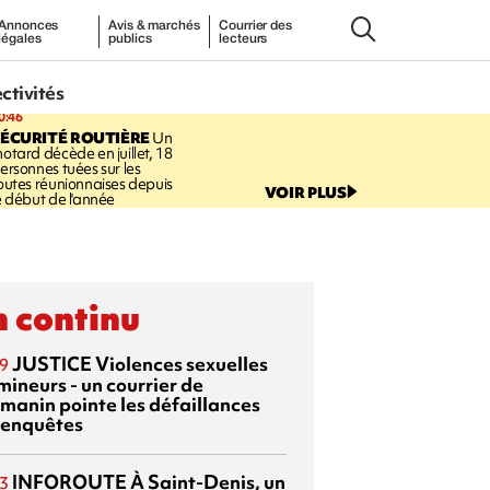
Annonces
Avis & marchés
Courrier des
légales
publics
lecteurs
ectivités
0:46
ÉCURITÉ ROUTIÈRE
Un
otard décède en juillet, 18
ersonnes tuées sur les
outes réunionnaises depuis
VOIR PLUS
e début de l'année
 continu
JUSTICE
Violences sexuelles
9
mineurs - un courrier de
manin pointe les défaillances
 enquêtes
INFOROUTE
À Saint-Denis, un
3