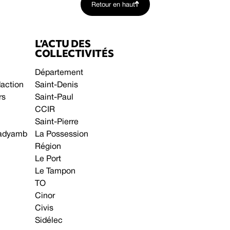
Retour en haut
L’ACTU DES
COLLECTIVITÉS
Département
daction
Saint-Denis
rs
Saint-Paul
CCIR
Saint-Pierre
 gadyamb
La Possession
Région
Le Port
Le Tampon
TO
Cinor
Civis
Sidélec