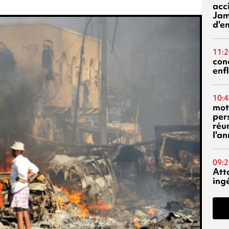
acci
Jam
d'e
11:2
con
enf
10:4
mot
per
réu
l'a
09:2
Att
ing