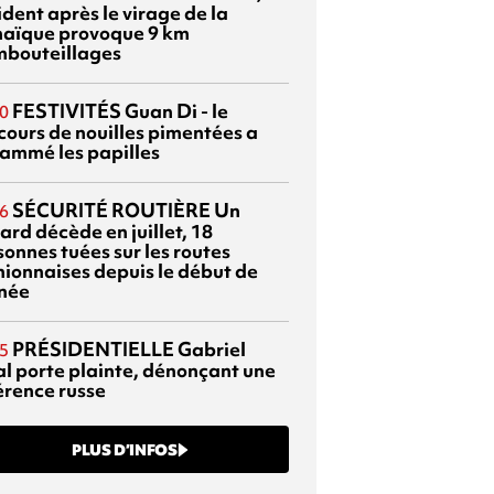
dent après le virage de la
aïque provoque 9 km
mbouteillages
FESTIVITÉS
Guan Di - le
0
cours de nouilles pimentées a
lammé les papilles
SÉCURITÉ ROUTIÈRE
Un
6
ard décède en juillet, 18
sonnes tuées sur les routes
nionnaises depuis le début de
nnée
PRÉSIDENTIELLE
Gabriel
5
al porte plainte, dénonçant une
érence russe
PLUS D’INFOS