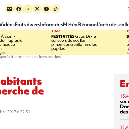
Vidéos
Faits divers
Inforoutes
Météo Réunion
L’actu des coll
11:20
1
E
À Saint-
FESTIVITÉS
Guan Di - le
S
dent après le
concours de nouilles
m
Jamaïque
pimentées a enflammé les
p
m
papilles
r
ges
l
pérés à la recherche de leurs proches
habitants
En
herche de
13:4
sur 
Dar
des
obre 2017 à 22:31
11:4