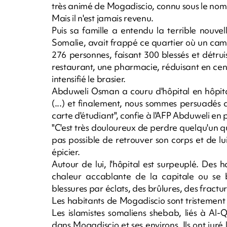
très animé de Mogadiscio, connu sous le nom
Mais il n'est jamais revenu.
Puis sa famille a entendu la terrible nouvell
Somalie, avait frappé ce quartier où un cam
276 personnes, faisant 300 blessés et détru
restaurant, une pharmacie, réduisant en cend
intensifié le brasier.
Abduweli Osman a couru d'hôpital en hôpita
(...) et finalement, nous sommes persuadés 
carte d'étudiant", confie à l'AFP Abduweli en p
"C'est très douloureux de perdre quelqu'un qu
pas possible de retrouver son corps et de lui
épicier.
Autour de lui, l'hôpital est surpeuplé. Des 
chaleur accablante de la capitale ou se b
blessures par éclats, des brûlures, des fractur
Les habitants de Mogadiscio sont tristement h
Les islamistes somaliens shebab, liés à Al
dans Mogadiscio et ses environs. Ils ont jur