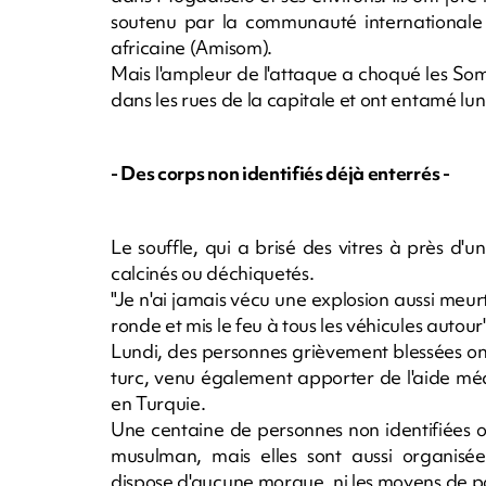
soutenu par la communauté internationale 
africaine (Amisom).
Mais l'ampleur de l'attaque a choqué les So
dans les rues de la capitale et ont entamé lund
- Des corps non identifiés déjà enterrés -
Le souffle, qui a brisé des vitres à près d'
calcinés ou déchiquetés.
"Je n'ai jamais vécu une explosion aussi meurtr
ronde et mis le feu à tous les véhicules autou
Lundi, des personnes grièvement blessées o
turc, venu également apporter de l'aide mé
en Turquie.
Une centaine de personnes non identifiées ont
musulman, mais elles sont aussi organis
dispose d'aucune morgue, ni les moyens de polic