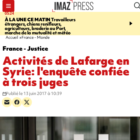
05:24
07:05
À LA UNE CE MATIN
Travailleurs
ETANG-SALÉ
Des chien
étrangers, chiens renifleurs,
mobilisés pour traquer le
agriculteurs, braderie au Port,
d'eau potable. Les vidéo
marche de la mutualité et météo
retrouver sur notre site
Accueil
France - Monde
France - Justice
Activités de Lafarge en
Syrie: l'enquête confiée
à trois juges
Publié le 13 juin 2017 à 10:39