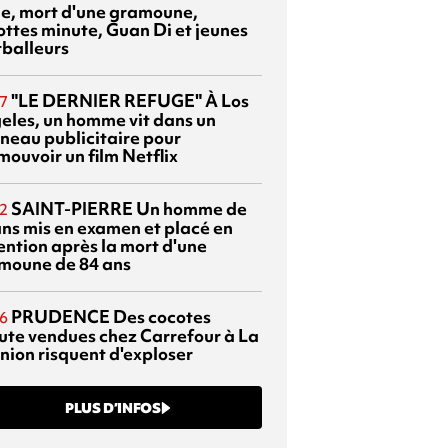
sie, mort d'une gramoune,
ottes minute, Guan Di et jeunes
tballeurs
"LE DERNIER REFUGE"
À Los
7
eles, un homme vit dans un
neau publicitaire pour
mouvoir un film Netflix
SAINT-PIERRE
Un homme de
2
ans mis en examen et placé en
ention après la mort d'une
moune de 84 ans
PRUDENCE
Des cocotes
6
ute vendues chez Carrefour à La
nion risquent d'exploser
PLUS D’INFOS