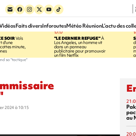
Vidéos
Faits divers
Inforoutes
Météo Réunion
L’actu des coll
17:17
1
CE SOIR
Vols
"LE DERNIER REFUGE"
À
S
rt d'une
Los Angeles, un homme vit
d
cottes minute,
dans un panneau
p
unes
publicitaire pour promouvoir
m
un film Netflix
a
nd sa "tactique"
ommissaire
En
"
21:0
Pak
ier 2024 à 10:15
pac
au 
20:0