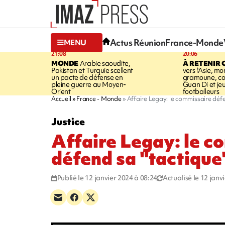
Actus Réunion
France-Monde
MENU
21:08
20:06
MONDE
Arabie saoudite,
À RETENIR 
Pakistan et Turquie scellent
vers l'Asie, mo
un pacte de défense en
gramoune, co
pleine guerre au Moyen-
Guan Di et je
Orient
footballeurs
Accueil
France - Monde
Affaire Legay: le commissaire défe
Justice
Affaire Legay: le c
défend sa "tactique
Publié le 12 janvier 2024 à 08:24
Actualisé le 12 janv