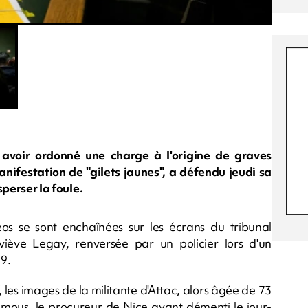
avoir ordonné une charge à l'origine de graves
nifestation de "gilets jaunes", a défendu jeudi sa
sperser la foule.
éos se sont enchaînées sur les écrans du tribunal
iève Legay, renversée par un policier lors d'un
9.
 les images de la militante d'Attac, alors âgée de 73
remous, le procureur de Nice ayant démenti le jour-