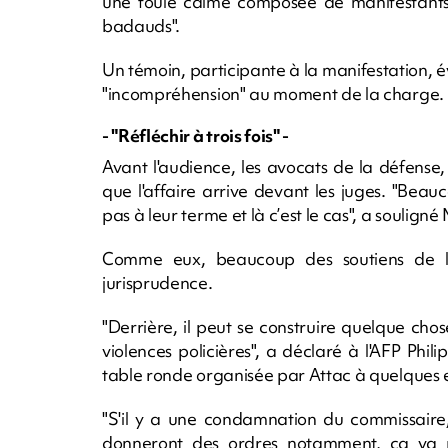
une foule calme composée de manifestants p
badauds".
Un témoin, participante à la manifestation, 
"incompréhension" au moment de la charge.
- "Réfléchir à trois fois" -
Avant l'audience, les avocats de la défense, 
que l'affaire arrive devant les juges. "Beauc
pas à leur terme et là c’est le cas", a soulig
Comme eux, beaucoup des soutiens de l
jurisprudence.
"Derrière, il peut se construire quelque cho
violences policières", a déclaré à l'AFP Ph
table ronde organisée par Attac à quelques 
"S'il y a une condamnation du commissaire, 
donneront des ordres notamment, ça va réf