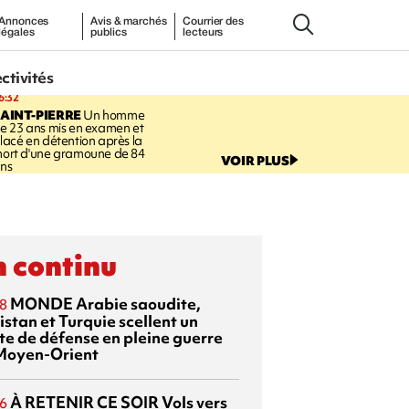
Annonces
Avis & marchés
Courrier des
légales
publics
lecteurs
ectivités
6:32
AINT-PIERRE
Un homme
e 23 ans mis en examen et
lacé en détention après la
ort d'une gramoune de 84
VOIR PLUS
ns
 continu
MONDE
Arabie saoudite,
8
istan et Turquie scellent un
te de défense en pleine guerre
Moyen-Orient
À RETENIR CE SOIR
Vols vers
6