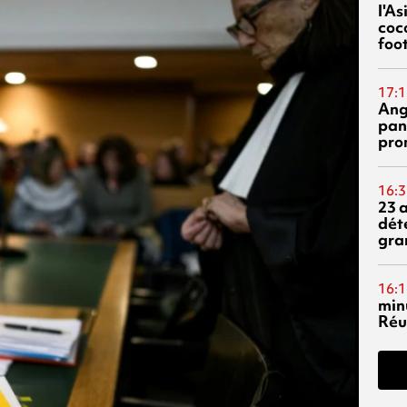
l'A
coc
foo
17:1
Ang
pan
pro
16:3
23 
dét
gra
16:1
min
Réu