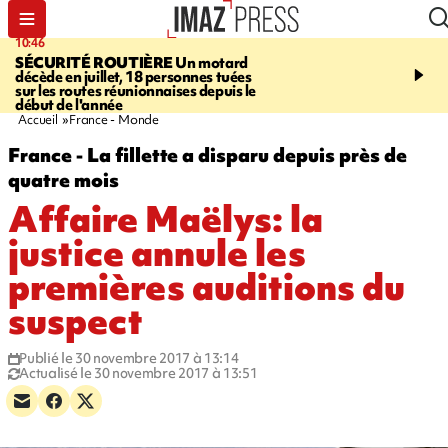
10:46
13:49
SÉCURITÉ ROUTIÈRE
Un motard
JUSTICE
Violences sexu
décède en juillet, 18 personnes tuées
mineurs - un courrier d
sur les routes réunionnaises depuis le
pointe les défaillances 
début de l'année
Accueil
France - Monde
France - La fillette a disparu depuis près de
quatre mois
Affaire Maëlys: la
justice annule les
premières auditions du
suspect
Publié le 30 novembre 2017 à 13:14
Actualisé le 30 novembre 2017 à 13:51