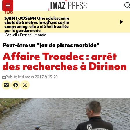
19:05
20:44
SAINT-JOSEPH
Une adolescente
À RETENIR CE SOIR
G
chute de 6 mètres lors d'une sortie
rouée de coups, cycliste,
cannyoning, elle a été hélitreuillée
personne disparue et c
par la gendarmerie
para-natation
Accueil
France - Monde
Peut-être un "jeu de pistes morbide"
Affaire Troadec : arrêt
des recherches à Dirinon
Publié le 4 mars 2017 à 15:20