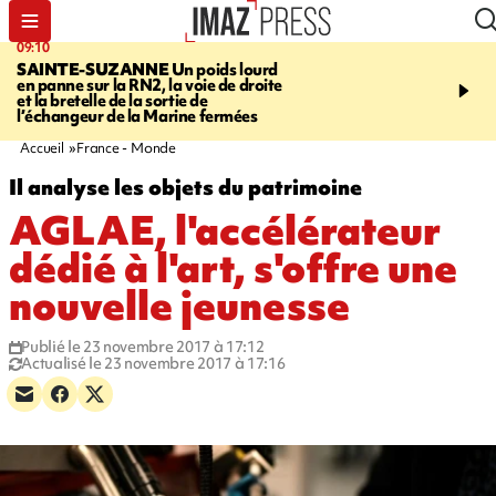
09:10
11:22
SAINTE-SUZANNE
Un poids lourd
OPÉRATIONS DE
en panne sur la RN2, la voie de droite
DÉSTABILISATION
A h
et la bretelle de la sortie de
la présidentielle, les ing
l’échangeur de la Marine fermées
russes se multiplient
Accueil
France - Monde
Il analyse les objets du patrimoine
AGLAE, l'accélérateur
dédié à l'art, s'offre une
nouvelle jeunesse
Publié le 23 novembre 2017 à 17:12
Actualisé le 23 novembre 2017 à 17:16