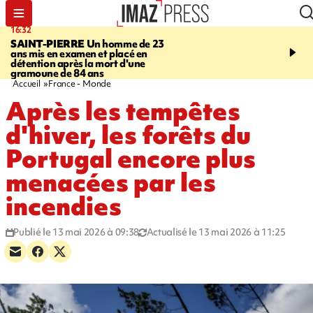
16:32
21:08
SAINT-PIERRE
Un homme de 23
MONDE
Arabie saoudit
ans mis en examen et placé en
et Turquie scellent un p
détention après la mort d'une
défense en pleine guerr
gramoune de 84 ans
Orient
Accueil
France - Monde
Après les tempêtes
d'hiver, les forêts du
Portugal encore plus
menacées par les
incendies
Publié le 13 mai 2026 à 09:38
Actualisé le 13 mai 2026 à 11:25