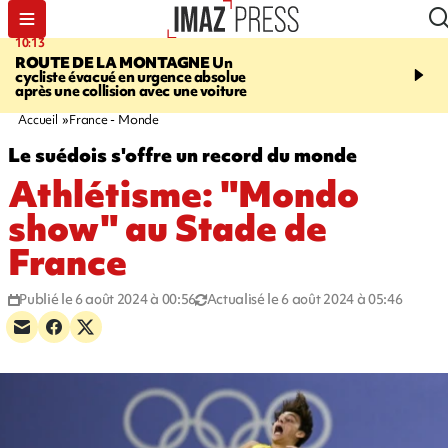
10:13
12:23
ROUTE DE LA MONTAGNE
Un
PRUDENCE
Les jouets
cycliste évacué en urgence absolue
peuvent éclater et brûler
après une collision avec une voiture
Accueil
France - Monde
Le suédois s'offre un record du monde
Athlétisme: "Mondo
show" au Stade de
France
Publié le 6 août 2024 à 00:56
Actualisé le 6 août 2024 à 05:46