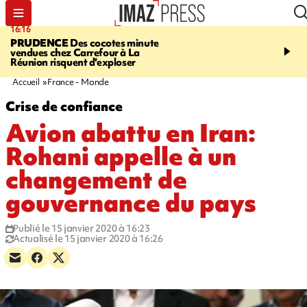
16:16
20:06
PRUDENCE
Des cocotes minute
À RETENIR CE SOIR
Vo
vendues chez Carrefour à La
l'Asie, mort d'une gram
Réunion risquent d'exploser
cocottes minute, Guan D
footballeurs
Accueil
France - Monde
Crise de confiance
Avion abattu en Iran:
Rohani appelle à un
changement de
gouvernance du pays
Publié le 15 janvier 2020 à 16:23
Actualisé le 15 janvier 2020 à 16:26