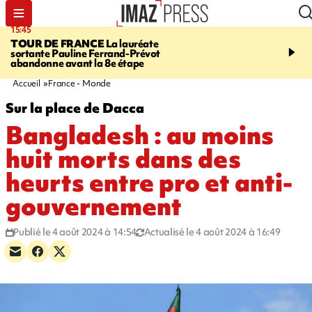
15:45
20:17
TOUR DE FRANCE
La lauréate
À RETENIR CE SOIR
Sé
sortante Pauline Ferrand-Prévot
routière, concours de nou
abandonne avant la 8e étape
du littoral fermée, courr
Darmanin et évacuation
Accueil
France - Monde
Sur la place de Dacca
Bangladesh : au moins
huit morts dans des
heurts entre pro et anti-
gouvernement
Publié le 4 août 2024 à 14:54
Actualisé le 4 août 2024 à 16:49