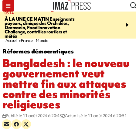
05:14
07:08
À LA UNE CE MATIN
Enseignants
LE PORT
L'incendie à la
payeurs, clinique des Orchidées,
Orchidées pourrait avoi
Darmanin, Food Innovation
conséquences pour les p
Challenge, contrôles routiers et
Réunion
météo
Accueil
France - Monde
Réformes démocratiques
Bangladesh : le nouveau
gouvernement veut
mettre fin aux attaques
contre des minorités
religieuses
Publié le 11 août 2024 à 20:43
Actualisé le 11 août 2024 à 20:51