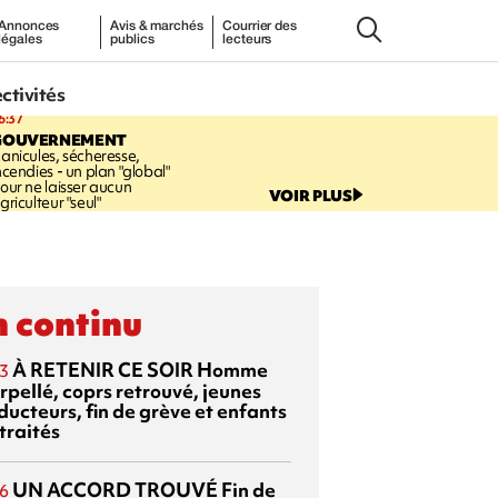
Annonces
Avis & marchés
Courrier des
légales
publics
lecteurs
ectivités
6:37
GOUVERNEMENT
anicules, sécheresse,
ncendies - un plan "global"
our ne laisser aucun
VOIR PLUS
griculteur "seul"
 continu
À RETENIR CE SOIR
Homme
3
rpellé, coprs retrouvé, jeunes
ducteurs, fin de grève et enfants
traités
UN ACCORD TROUVÉ
Fin de
6