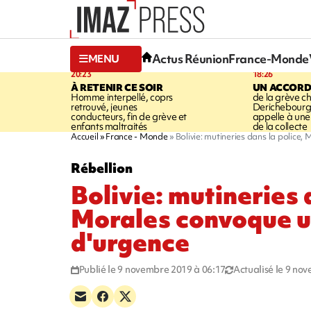
Actus Réunion
France-Monde
MENU
20:23
18:26
À RETENIR CE SOIR
UN ACCORD
Homme interpellé, coprs
de la grève c
retrouvé, jeunes
Derichebourg-
conducteurs, fin de grève et
appelle à une
enfants maltraités
de la collecte
Accueil
France - Monde
Bolivie: mutineries dans la police
Rébellion
Bolivie: mutineries 
Morales convoque u
d'urgence
Publié le 9 novembre 2019 à 06:17
Actualisé le 9 no