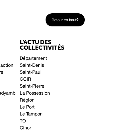
Retour en haut
L’ACTU DES
COLLECTIVITÉS
Département
daction
Saint-Denis
rs
Saint-Paul
CCIR
Saint-Pierre
 gadyamb
La Possession
Région
Le Port
Le Tampon
TO
Cinor