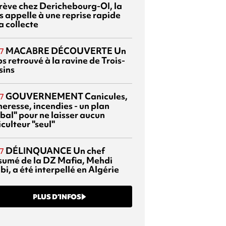
grève chez Derichebourg-OI, la
s appelle à une reprise rapide
a collecte
MACABRE DÉCOUVERTE
Un
7
s retrouvé à la ravine de Trois-
sins
GOUVERNEMENT
Canicules,
7
heresse, incendies - un plan
bal" pour ne laisser aucun
culteur "seul"
DÉLINQUANCE
Un chef
7
sumé de la DZ Mafia, Mehdi
bi, a été interpellé en Algérie
PLUS D’INFOS