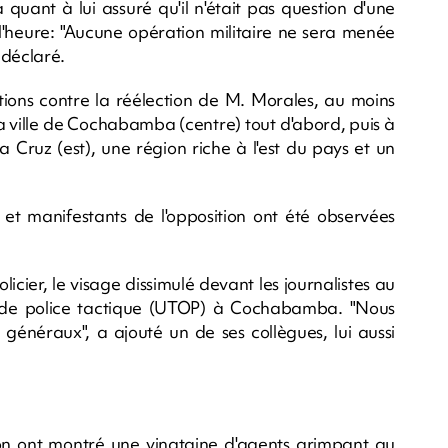
quant à lui assuré qu'il n'était pas question d'une
r l'heure: "Aucune opération militaire ne sera menée
 déclaré.
tions contre la réélection de M. Morales, au moins
 la ville de Cochabamba (centre) tout d'abord, puis à
a Cruz (est), une région riche à l'est du pays et un
s et manifestants de l'opposition ont été observées
cier, le visage dissimulé devant les journalistes au
s de police tactique (UTOP) à Cochabamba. "Nous
 généraux", a ajouté un de ses collègues, lui aussi
sion ont montré une vingtaine d'agents grimpant au