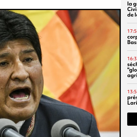
la 
Civi
de l
17:5
corp
Bas
16:3
séc
"glo
agri
13:5
pré
Lari