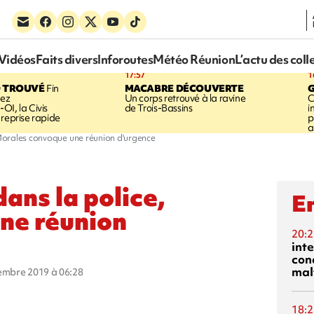
Vidéos
Faits divers
Inforoutes
Météo Réunion
L’actu des coll
17:57
1
 TROUVÉ
Fin
MACABRE DÉCOUVERTE
hez
Un corps retrouvé à la ravine
C
OI, la Civis
de Trois-Bassins
i
 reprise rapide
p
a
, Morales convoque une réunion d'urgence
dans la police,
En
ne réunion
20:2
inte
con
mal
vembre 2019 à 06:28
18:2