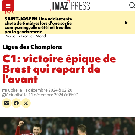
19:05
20:44
SAINT-JOSEPH
Une adolescente
À RETENIR CE SOIR
G
chute de 6 mètres lors d'une sortie
rouée de coups, cycliste,
cannyoning, elle a été hélitreuillée
personne disparue et c
par la gendarmerie
para-natation
Accueil
France - Monde
Ligue des Champions
C1: victoire épique de
Brest qui repart de
l'avant
Publié le 11 décembre 2024 à 02:20
Actualisé le 11 décembre 2024 à 05:07