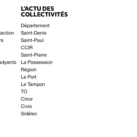
L’ACTU DES
COLLECTIVITÉS
Département
daction
Saint-Denis
rs
Saint-Paul
CCIR
Saint-Pierre
 gadyamb
La Possession
Région
Le Port
Le Tampon
TO
Cinor
Civis
Sidélec