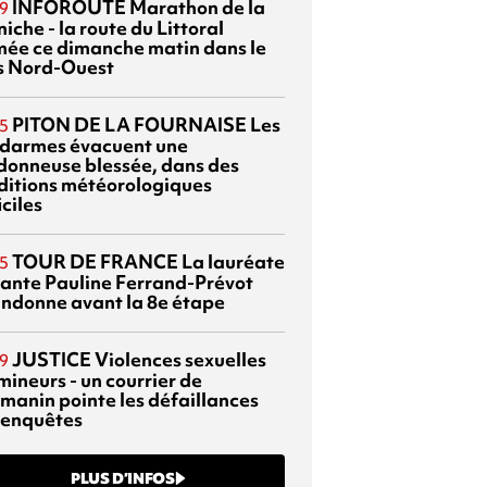
INFOROUTE
Marathon de la
9
iche - la route du Littoral
mée ce dimanche matin dans le
s Nord-Ouest
PITON DE LA FOURNAISE
Les
5
darmes évacuent une
donneuse blessée, dans des
ditions météorologiques
iciles
TOUR DE FRANCE
La lauréate
5
tante Pauline Ferrand-Prévot
ndonne avant la 8e étape
JUSTICE
Violences sexuelles
9
mineurs - un courrier de
manin pointe les défaillances
 enquêtes
PLUS D’INFOS