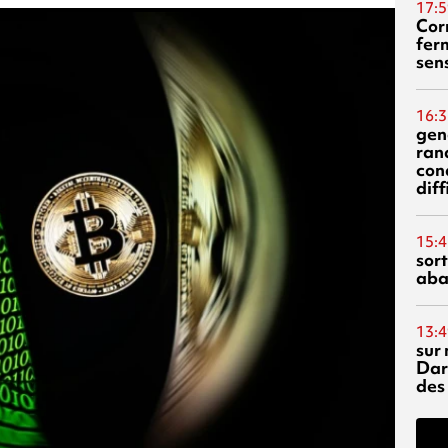
17:5
Corn
fer
sen
16:3
gen
ran
con
diff
15:4
sor
aba
13:4
sur 
Dar
des