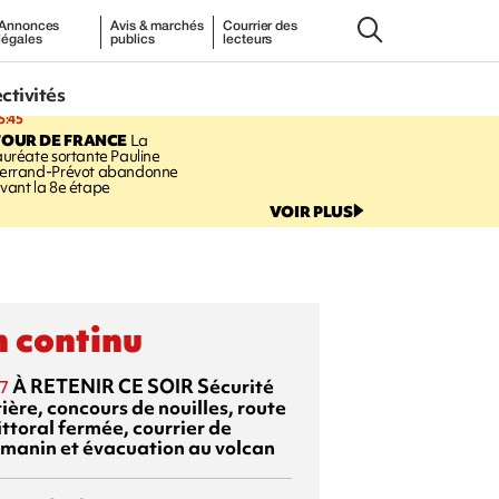
Annonces
Avis & marchés
Courrier des
légales
publics
lecteurs
ectivités
5:45
TOUR DE FRANCE
La
auréate sortante Pauline
errand-Prévot abandonne
vant la 8e étape
VOIR PLUS
 continu
À RETENIR CE SOIR
Sécurité
7
ière, concours de nouilles, route
ittoral fermée, courrier de
manin et évacuation au volcan