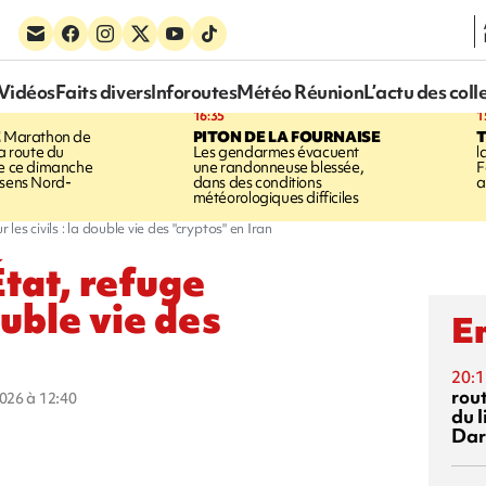
Vidéos
Faits divers
Inforoutes
Météo Réunion
L’actu des coll
16:35
1
E
Marathon de
PITON DE LA FOURNAISE
la route du
Les gendarmes évacuent
l
ée ce dimanche
une randonneuse blessée,
F
 sens Nord-
dans des conditions
a
météorologiques difficiles
 les civils : la double vie des "cryptos" en Iran
État, refuge
ouble vie des
En
20:1
rout
2026 à 12:40
du l
Dar