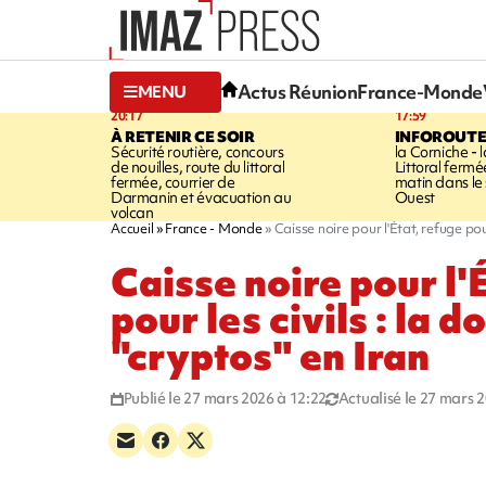
Actus Réunion
France-Monde
MENU
20:17
17:59
À RETENIR CE SOIR
INFOROUT
Sécurité routière, concours
la Corniche - 
de nouilles, route du littoral
Littoral ferm
fermée, courrier de
matin dans le
Darmanin et évacuation au
Ouest
volcan
Accueil
France - Monde
Caisse noire pour l'État, refuge pour
Caisse noire pour l'
pour les civils : la d
"cryptos" en Iran
Publié le 27 mars 2026 à 12:22
Actualisé le 27 mars 