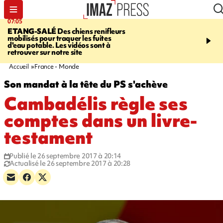
07:05
09:53
ETANG-SALÉ
Des chiens renifleurs
UN ÉTÉ
mobilisés pour traquer les fuites
CATASTROPHIQUE
Ca
d'eau potable. Les vidéos sont à
sécheresse, incendies - 
retrouver sur notre site
"global" pour ne laisser
agriculteur "seul"
Accueil
France - Monde
Son mandat à la tête du PS s'achève
Cambadélis règle ses
comptes dans un livre-
testament
Publié le 26 septembre 2017 à 20:14
Actualisé le 26 septembre 2017 à 20:28