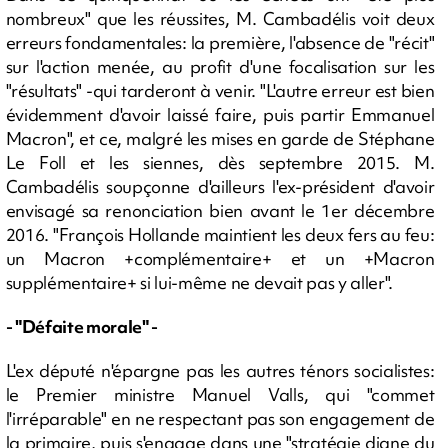
nombreux" que les réussites, M. Cambadélis voit deux
erreurs fondamentales: la première, l'absence de "récit"
sur l'action menée, au profit d'une focalisation sur les
"résultats" -qui tarderont à venir. "L'autre erreur est bien
évidemment d'avoir laissé faire, puis partir Emmanuel
Macron", et ce, malgré les mises en garde de Stéphane
Le Foll et les siennes, dès septembre 2015. M.
Cambadélis soupçonne d'ailleurs l'ex-président d'avoir
envisagé sa renonciation bien avant le 1er décembre
2016. "François Hollande maintient les deux fers au feu:
un Macron +complémentaire+ et un +Macron
supplémentaire+ si lui-même ne devait pas y aller".
- "Défaite morale" -
L'ex député n'épargne pas les autres ténors socialistes:
le Premier ministre Manuel Valls, qui "commet
l'irréparable" en ne respectant pas son engagement de
la primaire, puis s'engage dans une "stratégie digne du