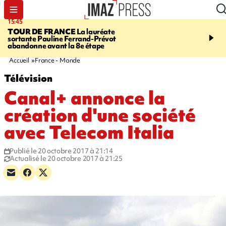
15:45
20:17
TOUR DE FRANCE
La lauréate
À RETENIR CE SOIR
Sé
sortante Pauline Ferrand-Prévot
routière, concours de nou
abandonne avant la 8e étape
du littoral fermée, courr
Darmanin et évacuation
Accueil
France - Monde
Télévision
Canal+ annonce la
création d'une société
avec Telecom Italia
Publié le 20 octobre 2017 à 21:14
Actualisé le 20 octobre 2017 à 21:25