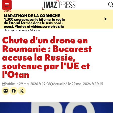
07:40
10:33
MARATHON DE LA CORNICHE
ASSOCIATIONS
Protec
1.300 coureurs sur le bitume, la route
l’enfance - une nouvelle
du littoral fermée dans le sens nord -
Stop VIF organisée à La
ouest. Photos et vidéos sur notre site
Accueil
France - Monde
Chute d'un drone en
Roumanie : Bucarest
accuse la Russie,
soutenue par l'UE et
l'Otan
Publié le 29 mai 2026 à 19:06
Actualisé le 29 mai 2026 à 22:15