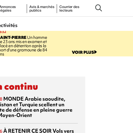
Annonces
Avis & marchés
Courrier des
légales
publics
lecteurs
ectivités
6:32
AINT-PIERRE
Un homme
e 23 ans mis en examen et
lacé en détention après la
ort d'une gramoune de 84
VOIR PLUS
ns
 continu
MONDE
Arabie saoudite,
8
istan et Turquie scellent un
te de défense en pleine guerre
Moyen-Orient
À RETENIR CE SOIR
Vols vers
6