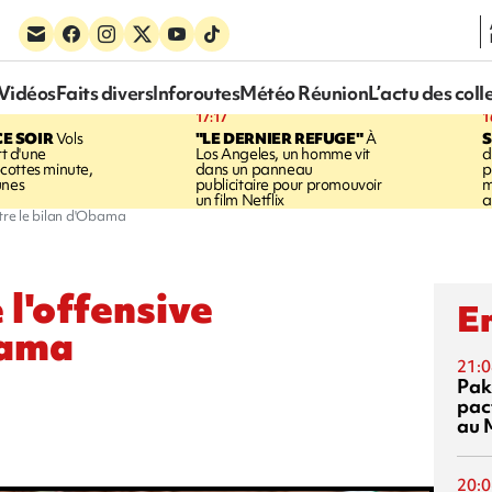
Vidéos
Faits divers
Inforoutes
Météo Réunion
L’actu des coll
17:17
1
CE SOIR
Vols
"LE DERNIER REFUGE"
À
S
rt d'une
Los Angeles, un homme vit
d
cottes minute,
dans un panneau
p
unes
publicitaire pour promouvoir
m
un film Netflix
a
ntre le bilan d'Obama
 l'offensive
En
bama
21:0
Pak
pac
au 
20:0