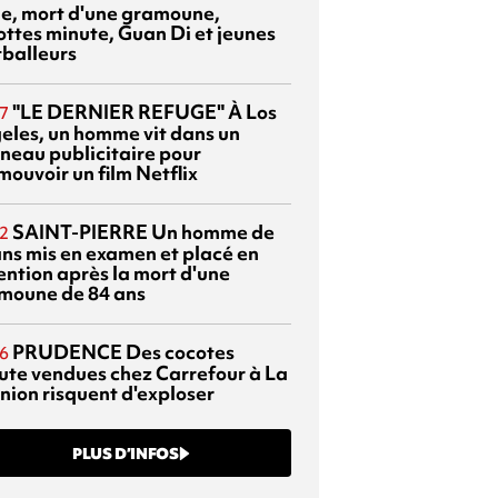
sie, mort d'une gramoune,
ottes minute, Guan Di et jeunes
tballeurs
"LE DERNIER REFUGE"
À Los
7
eles, un homme vit dans un
neau publicitaire pour
mouvoir un film Netflix
SAINT-PIERRE
Un homme de
2
ans mis en examen et placé en
ention après la mort d'une
moune de 84 ans
PRUDENCE
Des cocotes
6
ute vendues chez Carrefour à La
nion risquent d'exploser
PLUS D’INFOS