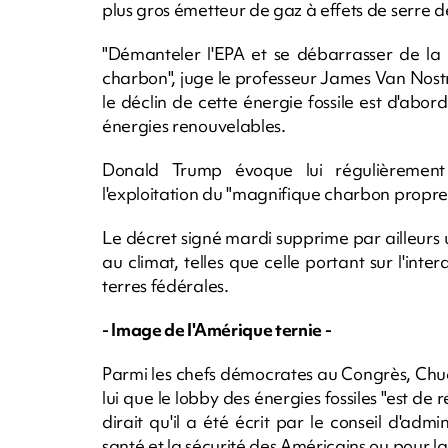
plus gros émetteur de gaz à effets de serre de
"Démanteler l'EPA et se débarrasser de la 
charbon", juge le professeur James Van Nostr
le déclin de cette énergie fossile est d'abo
énergies renouvelables.
Donald Trump évoque lui régulièrement
l'exploitation du "magnifique charbon propre"
Le décret signé mardi supprime par ailleur
au climat, telles que celle portant sur l'int
terres fédérales.
- Image de l'Amérique ternie -
Parmi les chefs démocrates au Congrès, Chu
lui que le lobby des énergies fossiles "est de
dirait qu'il a été écrit par le conseil d'adm
santé et la sécurité des Américains ou pour la 