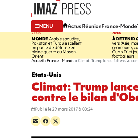
Actus Réunion
France-Monde
MENU
21:08
20:06
MONDE
Arabie saoudite,
À RETENIR 
Pakistan et Turquie scellent
vers l'Asie, mo
un pacte de défense en
gramoune, co
pleine guerre au Moyen-
Guan Di et je
Orient
footballeurs
Accueil
France - Monde
Climat: Trump lance l'offensive co
Etats-Unis
Climat: Trump lance
contre le bilan d'O
Publié le 29 mars 2017 à 08:24