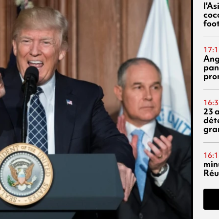
l'A
coc
foo
17:1
Ang
pan
pro
16:3
23 
dét
gra
16:1
min
Réu