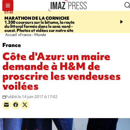
07:40
10:33
MARATHON DE LA CORNICHE
ASSOCIATIONS
Protec
1.300 coureurs sur le bitume, la route
l’enfance - une nouvelle
du littoral fermée dans le sens nord -
Stop VIF organisée à La
ouest. Photos et vidéos sur notre site
Accueil
France - Monde
France
Côte d'Azur: un maire
demande à H&M de
proscrire les vendeuses
voilées
Publié le 14 juin 2017 à 17:02