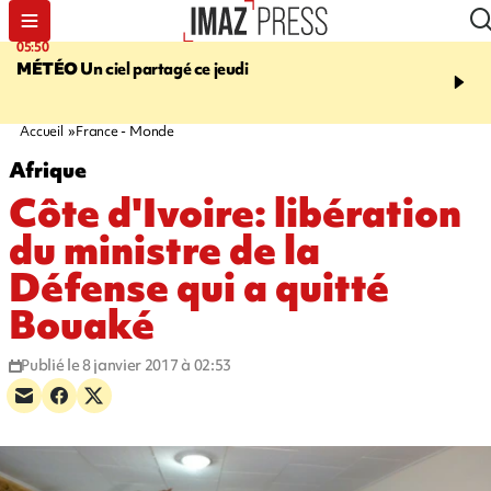
05:50
08:13
MÉTÉO
Un ciel partagé ce jeudi
MORT D'UNE GRAMO
SAINT-PIERRE
La victi
rouée de coups, un susp
en garde à vue
Accueil
France - Monde
Afrique
Côte d'Ivoire: libération
du ministre de la
Défense qui a quitté
Bouaké
Publié le 8 janvier 2017 à 02:53