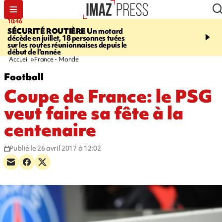
10:46
13:49
SÉCURITÉ ROUTIÈRE
Un motard
JUSTICE
Violences sexu
décède en juillet, 18 personnes tuées
mineurs - un courrier d
sur les routes réunionnaises depuis le
pointe les défaillances 
début de l'année
Accueil
France - Monde
Football
Coupe de France: le PSG
veut faire sa fête à la
centenaire
Publié le 26 avril 2017 à 12:02