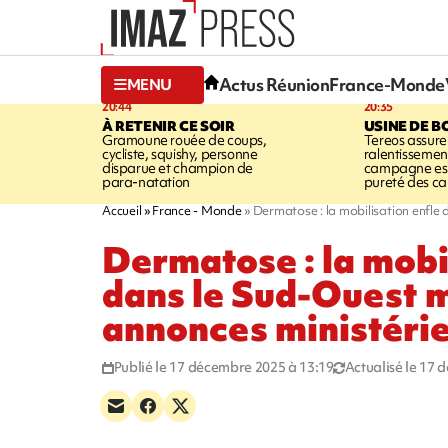
Actus Réunion
France-Monde
MENU
20:44
20:35
À RETENIR CE SOIR
USINE DE B
Gramoune rouée de coups,
Tereos assure
cycliste, squishy, personne
ralentissemen
disparue et champion de
campagne est l
para-natation
pureté des c
Accueil
France - Monde
Dermatose : la mobilisation enfle 
Dermatose : la mobi
dans le Sud-Ouest m
annonces ministérie
Publié le 17 décembre 2025 à 13:19
Actualisé le 17 