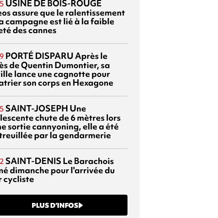
USINE DE BOIS-ROUGE
5
eos assure que le ralentissement
a campagne est lié à la faible
eté des cannes
PORTÉ DISPARU
Après le
9
ès de Quentin Dumontier, sa
ille lance une cagnotte pour
atrier son corps en Hexagone
SAINT-JOSEPH
Une
5
lescente chute de 6 mètres lors
e sortie cannyoning, elle a été
itreuillée par la gendarmerie
SAINT-DENIS
Le Barachois
2
mé dimanche pour l'arrivée du
 cycliste
PLUS D’INFOS