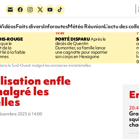
Vidéos
Faits divers
Inforoutes
Météo Réunion
L’actu des coll
19:49
1
OIS-ROUGE
PORTÉ DISPARU
Après le
S
 que le
décès de Quentin
a
t de la
Dumontier, sa famille lance
m
ié à la faible
une cagnotte pour rapatrier
c
annes
son corps en Hexagone
h
g
dans le Sud-Ouest malgré les annonces ministérielles
lisation enfle
algré les
En
lles
20:4
Gra
décembre 2025 à 14:00
squ
cha