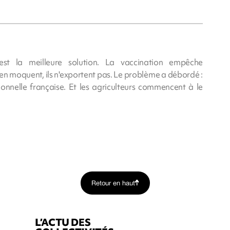
 est la meilleure solution. La vaccination empêche
s'en moquent, ils n'exportent pas. Le problème a débordé :
itionnelle française. Et les agriculteurs commencent à le
Retour en haut
L’ACTU DES