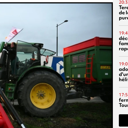
20:3
Ter
de l
pur
19:4
déc
fam
rap
19:0
ado
d'un
hél
17:5
fer
Tour