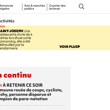
Annonces
Avis & marchés
Courrier des
légales
publics
lecteurs
ectivités
9:05
AINT-JOSEPH
Une
dolescente chute de 6
ètres lors d'une sortie
annyoning, elle a été
élitreuillée par la
VOIR PLUS
endarmerie
 continu
À RETENIR CE SOIR
4
moune rouée de coups, cycliste,
ishy, personne disparue et
mpion de para-natation