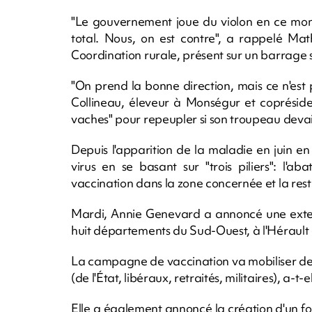
"Le gouvernement joue du violon en ce moment
total. Nous, on est contre", a rappelé Mat
Coordination rurale, présent sur un barrage s
"On prend la bonne direction, mais ce n'est 
Collineau, éleveur à Monségur et copréside
vaches" pour repeupler si son troupeau devai
Depuis l'apparition de la maladie en juin en
virus en se basant sur "trois piliers": l'a
vaccination dans la zone concernée et la res
Mardi, Annie Genevard a annoncé une extens
huit départements du Sud-Ouest, à l'Hérault 
La campagne de vaccination va mobiliser des 
(de l'État, libéraux, retraités, militaires), a-t-e
Elle a également annoncé la création d'un fon