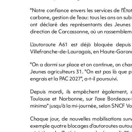
"Notre confiance envers les services de l'É
carbone, gestion de l'eau: tous les ans on sub
ont déclaré des représentants des Jeunes a
direction de Carcassonne, où un rassemblemen
L'autoroute A61 est déjà bloquée depui
Villefranche-de-Lauragais, en Haute-Garon
"On a dormi sur place et on continue, on chan
Jeunes agriculteurs 31. "On est pas là que po
engrais et la PAC 2027", a-t-il poursuivi.
Depuis mardi, ils empêchent également, a
Toulouse et Narbonne, sur l'axe Bordeaux-M
minima" jusqu'à la mi-journée, selon SNCF V
Chaque jour, de nouvelles mobilisations su
exemple quatre blocages d'autoroutes autour d