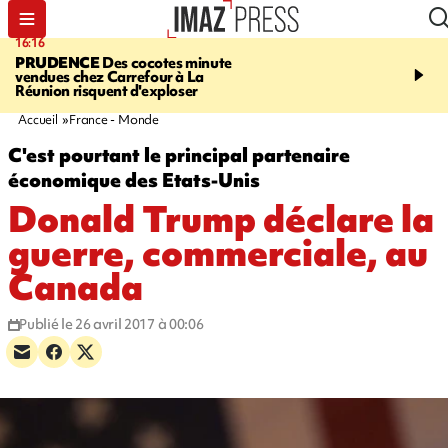
16:16
20:06
PRUDENCE
Des cocotes minute
À RETENIR CE SOIR
Vo
vendues chez Carrefour à La
l'Asie, mort d'une gram
Réunion risquent d'exploser
cocottes minute, Guan D
footballeurs
Accueil
France - Monde
C'est pourtant le principal partenaire
économique des Etats-Unis
Donald Trump déclare la
guerre, commerciale, au
Canada
Publié le 26 avril 2017 à 00:06