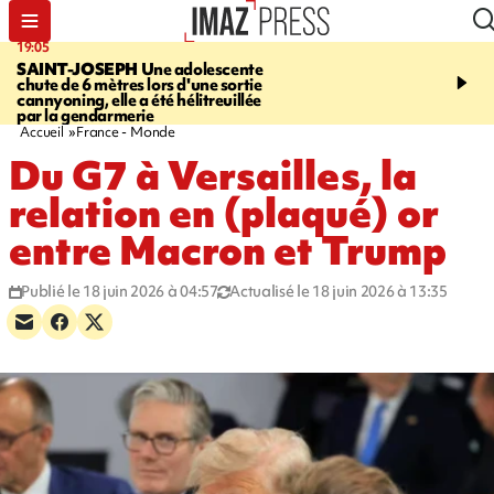
19:05
20:44
SAINT-JOSEPH
Une adolescente
À RETENIR CE SOIR
G
chute de 6 mètres lors d'une sortie
rouée de coups, cycliste,
cannyoning, elle a été hélitreuillée
personne disparue et c
par la gendarmerie
para-natation
Accueil
France - Monde
Du G7 à Versailles, la
relation en (plaqué) or
entre Macron et Trump
Publié le 18 juin 2026 à 04:57
Actualisé le 18 juin 2026 à 13:35