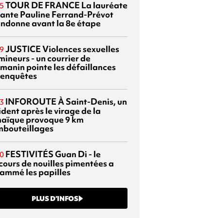
TOUR DE FRANCE
La lauréate
5
tante Pauline Ferrand-Prévot
ndonne avant la 8e étape
JUSTICE
Violences sexuelles
9
mineurs - un courrier de
manin pointe les défaillances
 enquêtes
INFOROUTE
À Saint-Denis, un
3
dent après le virage de la
aïque provoque 9 km
mbouteillages
FESTIVITÉS
Guan Di - le
0
cours de nouilles pimentées a
lammé les papilles
PLUS D’INFOS