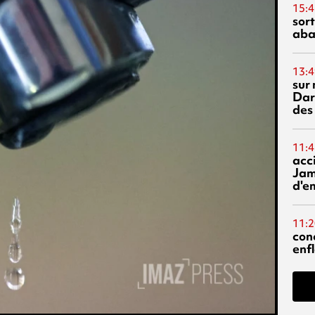
15:4
sor
aba
13:4
sur 
Dar
des
11:4
acci
Jam
d'e
11:2
con
enf