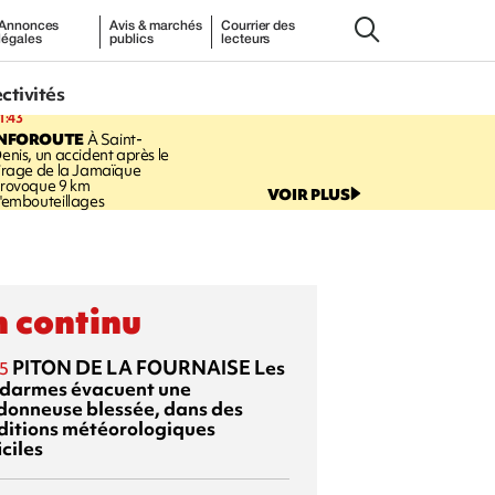
Annonces
Avis & marchés
Courrier des
légales
publics
lecteurs
ectivités
1:43
INFOROUTE
À Saint-
enis, un accident après le
irage de la Jamaïque
rovoque 9 km
VOIR PLUS
'embouteillages
 continu
PITON DE LA FOURNAISE
Les
5
darmes évacuent une
donneuse blessée, dans des
ditions météorologiques
iciles