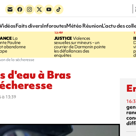
Vidéos
Faits divers
Inforoutes
Météo Réunion
L’actu des coll
13:49
1
RANCE
La
JUSTICE
Violences
ante Pauline
sexuelles sur mineurs - un
D
vot abandonne
courrier de Darmanin pointe
v
tape
les défaillances des
p
enquêtes
d
ison de la sécheresse
s d'eau à Bras
sécheresse
En
6 à 13:39
16:3
gen
ran
con
diff