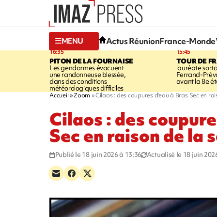
Actus Réunion
France-Monde
MENU
16:35
15:45
PITON DE LA FOURNAISE
TOUR DE F
Les gendarmes évacuent
lauréate sort
une randonneuse blessée,
Ferrand-Pré
dans des conditions
avant la 8e é
météorologiques difficiles
Accueil
Zoom
Cilaos : des coupures d'eau à Bras Sec en ra
Cilaos : des coupure
Sec en raison de la 
Publié le 18 juin 2026 à 13:36
Actualisé le 18 juin 202