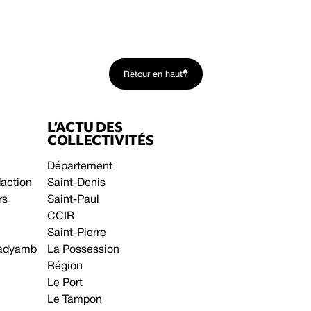
Retour en haut
L’ACTU DES
COLLECTIVITÉS
Département
daction
Saint-Denis
rs
Saint-Paul
CCIR
Saint-Pierre
 gadyamb
La Possession
Région
Le Port
Le Tampon