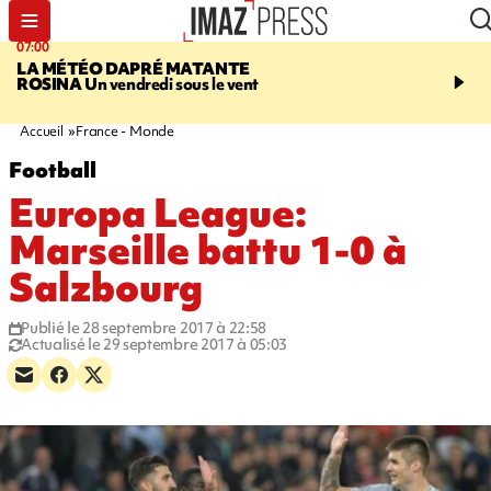
07:00
07:58
LA MÉTÉO DAPRÉ MATANTE
SAINT-DENIS
La réouv
ROSINA
Un vendredi sous le vent
téléphérique Papang fi
annulée à cause d'un p
technique
Accueil
France - Monde
Football
Europa League:
Marseille battu 1-0 à
Salzbourg
Publié le 28 septembre 2017 à 22:58
Actualisé le 29 septembre 2017 à 05:03