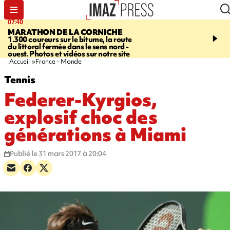
07:40
10:33
MARATHON DE LA CORNICHE
ASSOCIATIONS
Protec
1.300 coureurs sur le bitume, la route
l’enfance - une nouvelle
du littoral fermée dans le sens nord -
Stop VIF organisée à La
ouest. Photos et vidéos sur notre site
Accueil
France - Monde
Tennis
Federer-Kyrgios,
explosif choc des
générations à Miami
Publié le 31 mars 2017 à 20:04