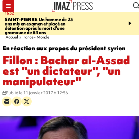
16:32
21:08
SAINT-PIERRE
Un homme de 23
MONDE
Arabie saoudit
ans mis en examen et placé en
et Turquie scellent un p
détention après la mort d'une
défense en pleine guerr
gramoune de 84 ans
Orient
Accueil
France - Monde
En réaction aux propos du président syrien
Fillon : Bachar al-Assad
est "un dictateur", "un
manipulateur"
Publié le 11 janvier 2017 à 12:56