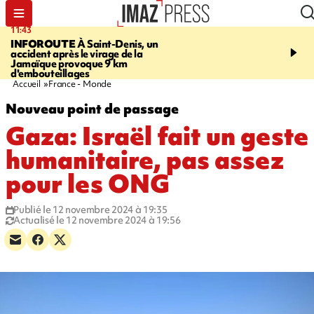
11:43
16:35
INFOROUTE
À Saint-Denis, un
PITON DE LA FOURN
accident après le virage de la
gendarmes évacuent un
Jamaïque provoque 9 km
randonneuse blessée, d
d'embouteillages
conditions météorologiqu
Accueil
France - Monde
Nouveau point de passage
Gaza: Israël fait un geste
humanitaire, pas assez
pour les ONG
Publié le 12 novembre 2024 à 19:35
Actualisé le 12 novembre 2024 à 19:56