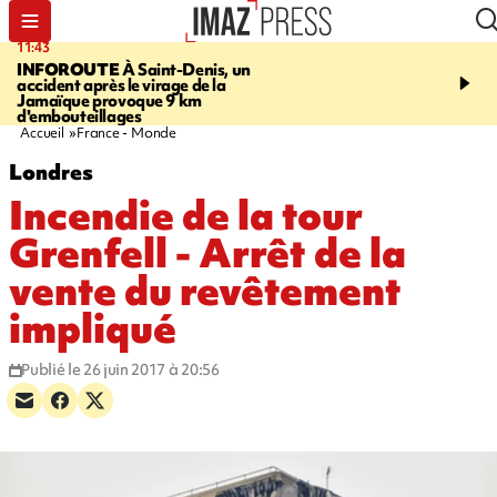
11:43
16:35
INFOROUTE
À Saint-Denis, un
PITON DE LA FOURN
accident après le virage de la
gendarmes évacuent un
Jamaïque provoque 9 km
randonneuse blessée, d
d'embouteillages
conditions météorologiqu
Accueil
France - Monde
Londres
Incendie de la tour
Grenfell - Arrêt de la
vente du revêtement
impliqué
Publié le 26 juin 2017 à 20:56