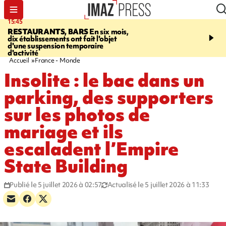
15:45
17:17
RESTAURANTS, BARS
En six mois,
"LE DERNIER REFUG
dix établissements ont fait l'objet
Angeles, un homme vit 
d'une suspension temporaire
panneau publicitaire po
d'activité
promouvoir un film Netf
Accueil
France - Monde
Insolite : le bac dans un
parking, des supporters
sur les photos de
mariage et ils
escaladent l’Empire
State Building
Publié le 5 juillet 2026 à 02:57
Actualisé le 5 juillet 2026 à 11:33