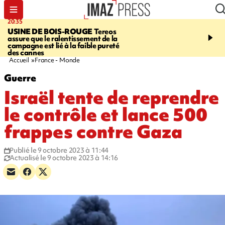
20:35
05:30
USINE DE BOIS-ROUGE
Tereos
SAINT-DENIS
Réouvert
assure que le ralentissement de la
téléphérique Papang à p
campagne est lié à la faible pureté
heures ce vendredi
des cannes
Accueil
France - Monde
Guerre
Israël tente de reprendre
le contrôle et lance 500
frappes contre Gaza
Publié le 9 octobre 2023 à 11:44
Actualisé le 9 octobre 2023 à 14:16