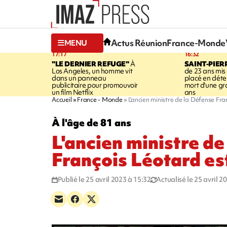
Actus Réunion
France-Monde
MENU
17:17
16:32
"LE DERNIER REFUGE"
À
SAINT-PIER
Los Angeles, un homme vit
de 23 ans mis
dans un panneau
placé en déte
publicitaire pour promouvoir
mort d'une g
un film Netflix
ans
Accueil
France - Monde
L'ancien ministre de la Défense Fr
À l'âge de 81 ans
L'ancien ministre de
François Léotard es
Publié le 25 avril 2023 à 15:32
Actualisé le 25 avril 2