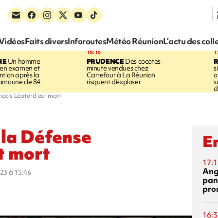
Vidéos
Faits divers
Inforoutes
Météo Réunion
L’actu des coll
16:16
1
RE
Un homme
PRUDENCE
Des cocotes
 en examen et
minute vendues chez
s
ntion après la
Carrefour à La Réunion
o
ramoune de 84
risquent d'exploser
s
d
ançois Léotard est mort
 la Défense
En
t mort
17:1
Ang
023 à 15:46
pan
pro
16:3