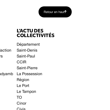
Retour en haut
L’ACTU DES
COLLECTIVITÉS
Département
daction
Saint-Denis
rs
Saint-Paul
CCIR
Saint-Pierre
 gadyamb
La Possession
Région
Le Port
Le Tampon
TO
Cinor
Civis