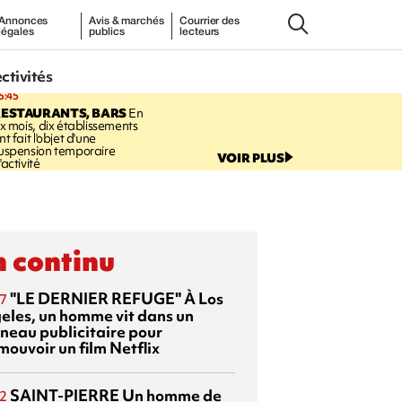
Annonces
Avis & marchés
Courrier des
légales
publics
lecteurs
ectivités
5:45
RESTAURANTS, BARS
En
ix mois, dix établissements
nt fait l'objet d'une
uspension temporaire
VOIR PLUS
'activité
 continu
"LE DERNIER REFUGE"
À Los
7
eles, un homme vit dans un
neau publicitaire pour
mouvoir un film Netflix
SAINT-PIERRE
Un homme de
2