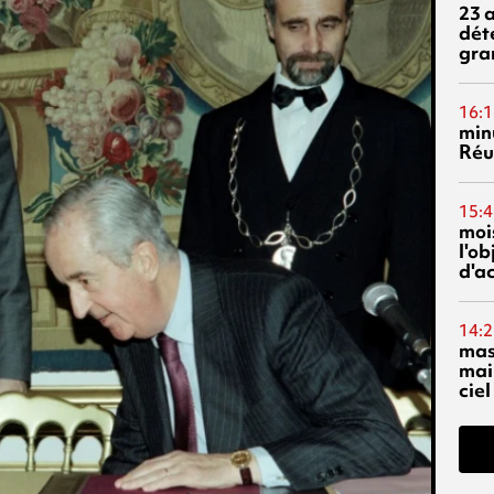
23 
dét
gra
16:1
min
Réu
15:4
mois
l'o
d'ac
14:2
mas
mai
ciel