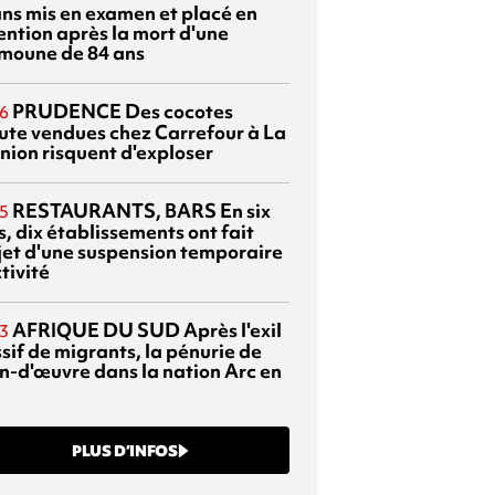
ans mis en examen et placé en
ention après la mort d'une
moune de 84 ans
PRUDENCE
Des cocotes
6
ute vendues chez Carrefour à La
nion risquent d'exploser
RESTAURANTS, BARS
En six
5
, dix établissements ont fait
bjet d'une suspension temporaire
tivité
AFRIQUE DU SUD
Après l'exil
3
sif de migrants, la pénurie de
n-d'œuvre dans la nation Arc en
PLUS D’INFOS