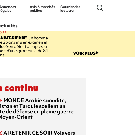
Annonces
Avis & marchés
Courrier des
légales
publics
lecteurs
ectivités
6:32
AINT-PIERRE
Un homme
e 23 ans mis en examen et
lacé en détention après la
ort d'une gramoune de 84
VOIR PLUS
ns
 continu
MONDE
Arabie saoudite,
8
istan et Turquie scellent un
te de défense en pleine guerre
Moyen-Orient
À RETENIR CE SOIR
Vols vers
6