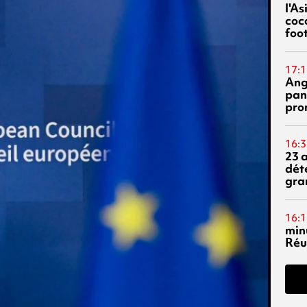
l'A
coc
foo
17:1
Ang
pan
pro
16:3
23 
dét
gra
16:1
min
Réu