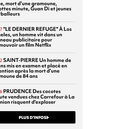
sie, mort d'une gramoune,
ottes minute, Guan Di et jeunes
tballeurs
"LE DERNIER REFUGE"
À Los
7
eles, un homme vit dans un
neau publicitaire pour
mouvoir un film Netflix
SAINT-PIERRE
Un homme de
2
ans mis en examen et placé en
ention après la mort d'une
moune de 84 ans
PRUDENCE
Des cocotes
6
ute vendues chez Carrefour à La
nion risquent d'exploser
PLUS D’INFOS