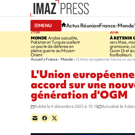
Actus Réunion
France-Monde
MENU
21:08
20:06
MONDE
Arabie saoudite,
À RETENIR 
Pakistan et Turquie scellent
vers l'Asie, mo
un pacte de défense en
gramoune, co
pleine guerre au Moyen-
Guan Di et je
Orient
footballeurs
Accueil
France - Monde
L'Union européenne trouve un acc
L'Union européenne
accord sur une nouv
génération d'OGM
Publié le 4 décembre 2025 à 15:18
Actualisé le 4 dé