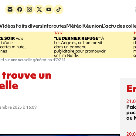
Vidéos
Faits divers
Inforoutes
Météo Réunion
L’actu des coll
17:17
1
CE SOIR
Vols
"LE DERNIER REFUGE"
À
S
rt d'une
Los Angeles, un homme vit
d
cottes minute,
dans un panneau
p
unes
publicitaire pour promouvoir
m
un film Netflix
a
ord sur une nouvelle génération d'OGM
 trouve un
elle
En
21:0
Pak
cembre 2025 à 16:09
pac
au 
20:0