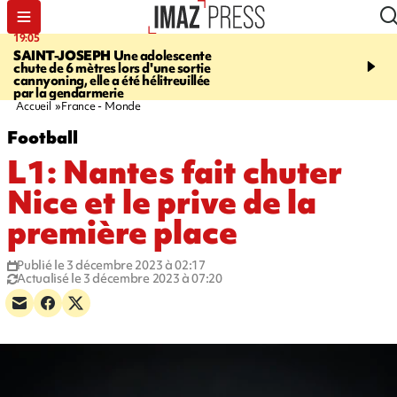
19:05
20:44
SAINT-JOSEPH
Une adolescente
À RETENIR CE SOIR
G
chute de 6 mètres lors d'une sortie
rouée de coups, cycliste,
cannyoning, elle a été hélitreuillée
personne disparue et c
par la gendarmerie
para-natation
Accueil
France - Monde
Football
L1: Nantes fait chuter
Nice et le prive de la
première place
Publié le 3 décembre 2023 à 02:17
Actualisé le 3 décembre 2023 à 07:20