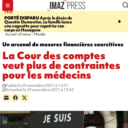
19:49
05:20
PORTÉ DISPARU
Après le décès de
À LA UNE CE MATIN
M
Quentin Dumontier, sa famille lance
infantile, Marathon de l
une cagnotte pour rapatrier son
Ceuta, braderie de l'oc
corps en Hexagone
Pocus et météo
Accueil
France - Monde
Un arsenal de mesures financières coercitives
La Cour des comptes
veut plus de contraintes
pour les médecins
Publié le 29 novembre 2017 à 13:31
Actualisé le 29 novembre 2017 à 13:43