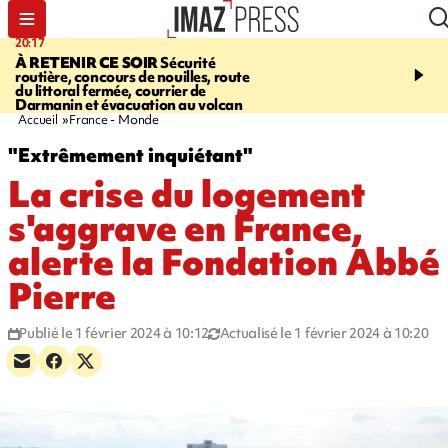
20:17
08:26
À RETENIR CE SOIR
Sécurité
SALAZIE
Cascade blanc
routière, concours de nouilles, route
rencontre d'un géant d
du littoral fermée, courrier de
Photos et vidéos sur notr
Darmanin et évacuation au volcan
Accueil
France - Monde
"Extrêmement inquiétant"
La crise du logement
s'aggrave en France,
alerte la Fondation Abbé
Pierre
Publié le 1 février 2024 à 10:12
Actualisé le 1 février 2024 à 10:20