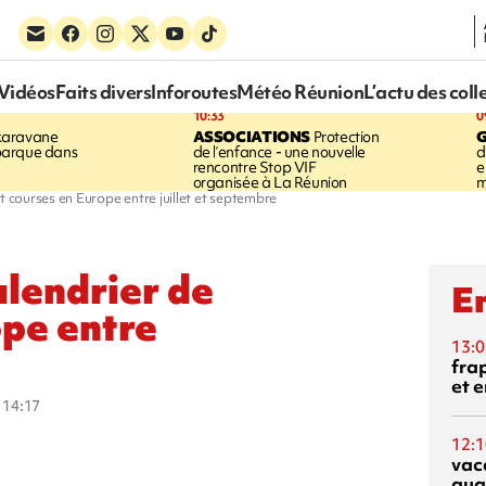
Vidéos
Faits divers
Inforoutes
Météo Réunion
L’actu des coll
10:33
0
karavane
ASSOCIATIONS
Protection
barque dans
de l’enfance - une nouvelle
d
rencontre Stop VIF
e
organisée à La Réunion
m
t courses en Europe entre juillet et septembre
alendrier de
En
ope entre
13:0
fra
et e
à 14:17
12:1
vac
qua