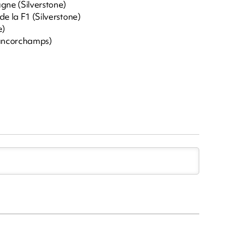
agne (Silverstone)
de la F1 (Silverstone)
e)
rancorchamps)