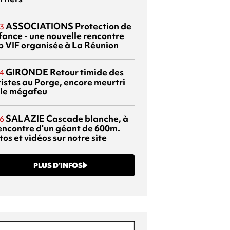
ASSOCIATIONS
Protection de
3
nfance - une nouvelle rencontre
p VIF organisée à La Réunion
GIRONDE
Retour timide des
4
ristes au Porge, encore meurtri
 le mégafeu
SALAZIE
Cascade blanche, à
6
rencontre d'un géant de 600m.
os et vidéos sur notre site
PLUS D’INFOS