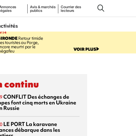
Annonces
Avis & marchés
Courrier des
légales
publics
lecteurs
ectivités
9:14
GIRONDE
Retour timide
es touristes au Porge,
ncore meurtri par le
VOIR PLUS
égafeu
 continu
CONFLIT
Des échanges de
9
ppes font cinq morts en Ukraine
n Russie
LE PORT
La karavane
0
ances débarque dans les
rtiers