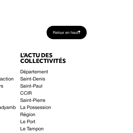
Retour en haut
L’ACTU DES
COLLECTIVITÉS
Département
daction
Saint-Denis
rs
Saint-Paul
CCIR
Saint-Pierre
 gadyamb
La Possession
Région
Le Port
Le Tampon