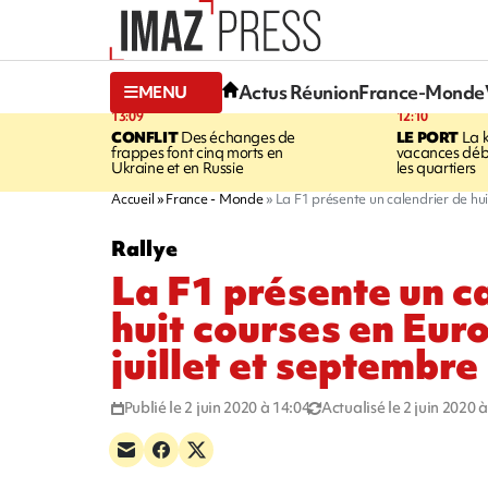
Actus Réunion
France-Monde
MENU
13:09
12:10
CONFLIT
Des échanges de
LE PORT
La 
frappes font cinq morts en
vacances dé
Ukraine et en Russie
les quartiers
Accueil
France - Monde
La F1 présente un calendrier de hui
Rallye
La F1 présente un c
huit courses en Eur
juillet et septembre
Publié le 2 juin 2020 à 14:04
Actualisé le 2 juin 2020 