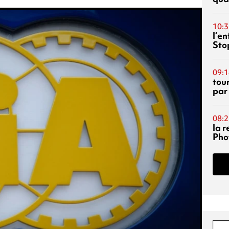
10:3
l’e
Sto
09:1
tou
par
08:2
la 
Phot