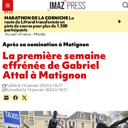
07:23
08:37
MARATHON DE LA CORNICHE
La
SAINT-DENIS
Lancemen
route du Littoral transformée en
braderie de l'océan pour
piste de course pour plus de 1.300
pouvoir d'achat des fami
participants
soutenir les commerçan
Accueil
France - Monde
Après sa nomination à Matignon
La première semaine
effrénée de Gabriel
Attal à Matignon
Publié le 14 janvier 2024 à 18:37
Actualisé le 14 janvier 2024 à 18:51