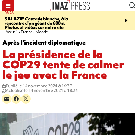
08:26
12:10
SALAZIE
Cascade blanche, à la
LE PORT
La karavane 
rencontre d'un géant de 600m.
débarque dans les quart
Photos et vidéos sur notre site
Accueil
France - Monde
Après l'incident diplomatique
La présidence de la
COP29 tente de calmer
le jeu avec la France
Publié le 14 novembre 2024 à 16:37
Actualisé le 14 novembre 2024 à 18:26