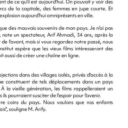
ent de ce qu'il est aujourd'hui. On pouvait y voir des
rcs de la capitale, des femmes en jupe courte. Et
xplosion aujourd'hui omniprésents en ville.
 que des mauvais souvenirs de mon pays. Je n'ai pas
, note un spectateur, Arif Ahmadi, 34 ans, après la
t de l'avant, mais si vous regardez notre passé, nous
Institut espère que les vieux films intéresseront des
t aussi de créer une chaîne en ligne.
ections dans des villages isolés, privés d'accès à la
 que constituent de tels déplacements dans un pays
À la vieille génération, les films rappelleraient un
ls pourraient susciter de l'espoir pour l'avenir.
tre coins du pays. Nous voulons que nos enfants
s", souligne M. Arify.