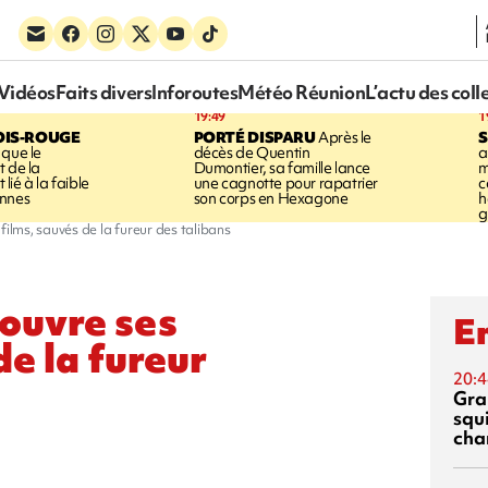
Vidéos
Faits divers
Inforoutes
Météo Réunion
L’actu des coll
19:49
1
OIS-ROUGE
PORTÉ DISPARU
Après le
S
 que le
décès de Quentin
a
t de la
Dumontier, sa famille lance
m
ié à la faible
une cagnotte pour rapatrier
c
annes
son corps en Hexagone
h
g
films, sauvés de la fureur des talibans
ouvre ses
En
de la fureur
20:4
Gra
squ
cha