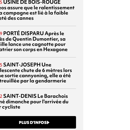
USINE DE BOIS-ROUGE
5
eos assure que le ralentissement
a campagne est lié à la faible
eté des cannes
PORTÉ DISPARU
Après le
9
ès de Quentin Dumontier, sa
ille lance une cagnotte pour
atrier son corps en Hexagone
SAINT-JOSEPH
Une
5
lescente chute de 6 mètres lors
e sortie cannyoning, elle a été
itreuillée par la gendarmerie
SAINT-DENIS
Le Barachois
2
mé dimanche pour l'arrivée du
 cycliste
PLUS D’INFOS