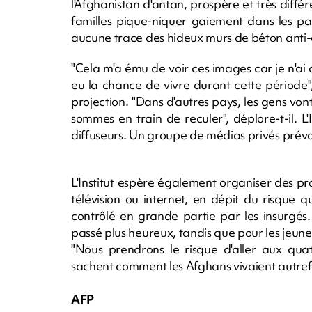
l'Afghanistan d'antan, prospère et très différ
familles pique-niquer gaiement dans les pa
aucune trace des hideux murs de béton anti-e
"Cela m'a ému de voir ces images car je n'ai
eu la chance de vivre durant cette période"
projection. "Dans d'autres pays, les gens von
sommes en train de reculer", déplore-t-il. L'
diffuseurs. Un groupe de médias privés prévoi
L'Institut espère également organiser des proj
télévision ou internet, en dépit du risque
contrôlé en grande partie par les insurgés. 
passé plus heureux, tandis que pour les jeunes i
"Nous prendrons le risque d'aller aux qua
sachent comment les Afghans vivaient autrefoi
AFP