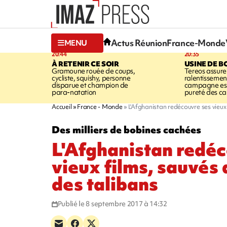
Actus Réunion
France-Monde
MENU
20:44
20:35
À RETENIR CE SOIR
USINE DE B
Gramoune rouée de coups,
Tereos assure
cycliste, squishy, personne
ralentissemen
disparue et champion de
campagne est l
para-natation
pureté des c
Accueil
France - Monde
L'Afghanistan redécouvre ses vieux 
Des milliers de bobines cachées
L'Afghanistan redéc
vieux films, sauvés 
des talibans
Publié le 8 septembre 2017 à 14:32