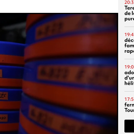
20:3
Ter
de l
pur
19:4
déc
fam
rap
19:0
ado
d'un
hél
17:5
fer
Tour