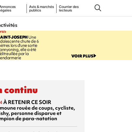
Annonces
Avis & marchés
Courrier des
légales
publics
lecteurs
ectivités
9:05
AINT-JOSEPH
Une
dolescente chute de 6
ètres lors d'une sortie
annyoning, elle a été
élitreuillée par la
VOIR PLUS
endarmerie
 continu
À RETENIR CE SOIR
4
moune rouée de coups, cycliste,
ishy, personne disparue et
mpion de para-natation