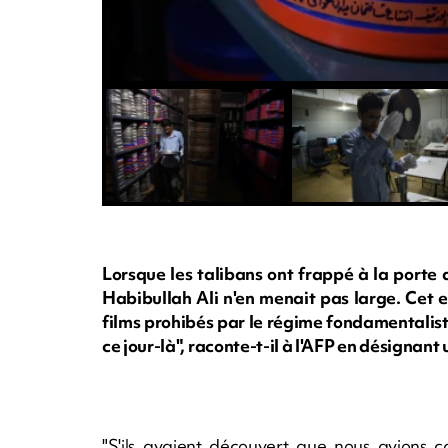
Lorsque les talibans ont frappé à la porte 
Habibullah Ali n'en menait pas large. Cet 
films prohibés par le régime fondamentalist
ce jour-là", raconte-t-il à l'AFP en désignan
"S'ils avaient découvert que nous avions c