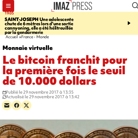
19:05
20:44
SAINT-JOSEPH
Une adolescente
À RETENIR CE SOIR
G
chute de 6 mètres lors d'une sortie
rouée de coups, cycliste,
cannyoning, elle a été hélitreuillée
personne disparue et c
par la gendarmerie
para-natation
Accueil
France - Monde
Monnaie virtuelle
Le bitcoin franchit pour
la première fois le seuil
de 10.000 dollars
Publié le 29 novembre 2017 à 13:35
Actualisé le 29 novembre 2017 à 13:42