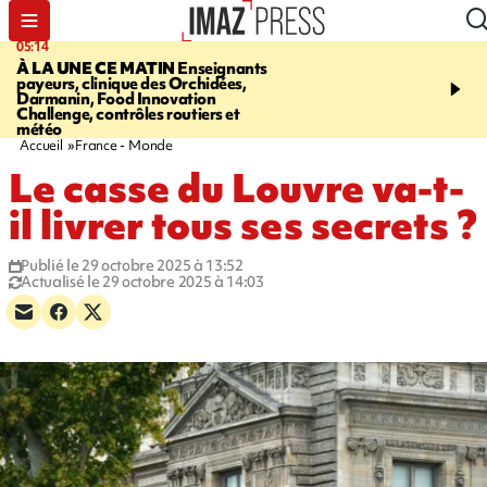
05:14
07:08
À LA UNE CE MATIN
Enseignants
LE PORT
L'incendie à la
payeurs, clinique des Orchidées,
Orchidées pourrait avoi
Darmanin, Food Innovation
conséquences pour les p
Challenge, contrôles routiers et
Réunion
météo
Accueil
France - Monde
Le casse du Louvre va-t-
il livrer tous ses secrets ?
Publié le 29 octobre 2025 à 13:52
Actualisé le 29 octobre 2025 à 14:03